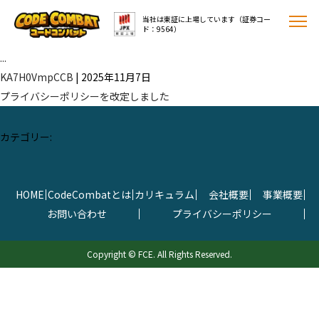
←
コードコンバットCodeCombat
当社は東証に上場しています（証券コー
ド：9564）
HOME
...
CodeCombatとは
KA7H0VmpCCB
|
2025年11月7日
プライバシーポリシーを改定しました
カリキュラム
会社概要
カテゴリー:
HOME
CodeCombatとは
カリキュラム
会社概要
事業概要
お問い合わせ
プライバシーポリシー
03-5908-1407
Copyright © FCE. All Rights Reserved.
平日10:00-18:00